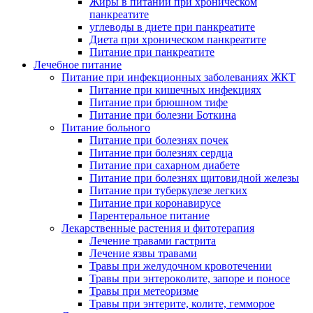
Жиры в питании при хроническом
панкреатите
углеводы в диете при панкреатите
Диета при хроническом панкреатите
Питание при панкреатите
Лечебное питание
Питание при инфекционных заболеваниях ЖКТ
Питание при кишечных инфекциях
Питание при брюшном тифе
Питание при болезни Боткина
Питание больного
Питание при болезнях почек
Питание при болезнях сердца
Питание при сахарном диабете
Питание при болезнях щитовидной железы
Питание при туберкулезе легких
Питание при коронавирусе
Парентеральное питание
Лекарственные растения и фитотерапия
Лечение травами гастрита
Лечение язвы травами
Травы при желудочном кровотечении
Травы при энтероколите, запоре и поносе
Травы при метеоризме
Травы при энтерите, колите, гемморое