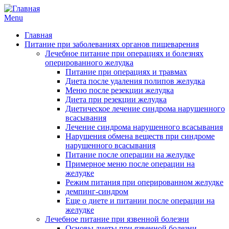
Menu
Главная
Питание при заболеваниях органов пищеварения
Лечебное питание при операциях и болезнях
оперированного желудка
Питание при операциях и травмах
Диета после удаления полипов желудка
Меню после резекции желудка
Диета при резекции желудка
Диетическое лечение синдрома нарушенного
всасывания
Лечение синдрома нарушенного всасывания
Нарушения обмена веществ при синдроме
нарушенного всасывания
Питание после операции на желудке
Примерное меню после операции на
желудке
Режим питания при оперированном желудке
демпинг-синдром
Еще о диете и питании после операции на
желудке
Лечебное питание при язвенной болезни
Основы диеты при язвенной болезни.