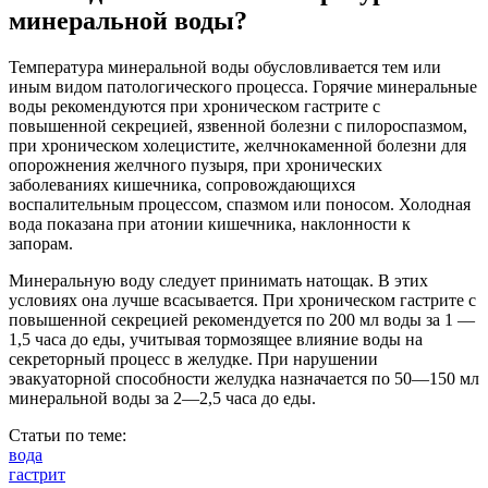
минеральной воды?
Температура минеральной воды обусловливается тем или
иным ви­дом патологического процесса. Горячие минеральные
воды рекомендуются при хроническом гастрите с
повышенной сек­рецией, язвенной болезни с пилороспазмом,
при хроническом холецистите, желчнокамен­ной болезни для
опорожнения желчного пу­зыря, при хронических
заболеваниях кишеч­ника, сопровождающихся
воспалительным процессом, спазмом или поносом. Холодная
вода показана при атонии кишечника, на­клонности к
запорам.
Минеральную воду следует принимать на­тощак. В этих
условиях она лучше всасыва­ется. При хроническом гастрите с
повышен­ной секрецией рекомендуется по 200 мл воды за 1 —
1,5 часа до еды, учитывая тормозящее влияние воды на
секреторный процесс в желудке. При на­рушении
эвакуаторной способности желудка назначается по 50—150 мл
минеральной воды за 2—2,5 часа до еды.
Статьи по теме:
вода
гастрит