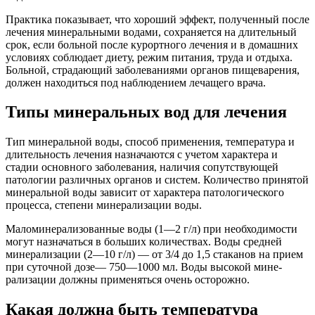
Практика показывает, что хороший эффект, по­лученный после
лечения минеральными водами, сохраняется на длительный
срок, если больной после курортного лече­ния и в домашних
условиях соблюдает диету, режим пита­ния, труда и отдыха.
Больной, страдающий заболеваниями органов пищеварения,
должен находиться под наблюдени­ем лечащего врача.
Типы минеральных вод для лечения
Тип минеральной воды, способ применения, температу­ра и
длительность лечения назначаются с учетом характера и
стадии основного заболевания, наличия сопутствующей
патологии различных органов и систем. Количество при­нятой
минеральной воды зависит от характера патологиче­ского
процесса, степени минерализации воды.
Маломине­рализованные воды (1—2 г/л) при необходимости
могут назначаться в больших количествах. Воды средней
минера­лизации (2—10 г/л) — от 3/4 до 1,5 стаканов на прием
при суточной дозе— 750—1000 мл. Воды высокой мине­
рализации должны применяться очень осторожно.
Какая должна быть температура