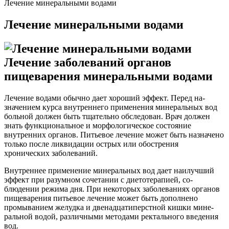
Лечение минеральными водами
Лечение минеральными водами
Лечение заболеваний органов
пищеварения мине­ральными водами
Лечение водами обычно дает хороший эффект. Перед на­
значением курса внутреннего применения мине­ральных вод
больной должен быть тщательно обследован. Врач должен
знать функциональное и морфологическое со­стояние
внутренних органов. Питьевое лечение может быть назначено
только после ликвидации острых или обостре­ния
хронических заболеваний.
Внутреннее применение минеральных вод дает наилуч­ший
эффект при разумном сочетании с диетотерапией, со­
блюдении режима дня. При некоторых заболеваниях орга­нов
пищеварения питьевое лечение может быть дополнено
промыванием желудка и двенадцатиперстной кишки мине­
ральной водой, различными методами ректального введе­ния
вод.