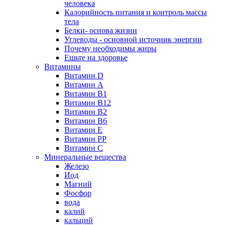
человека
Калорийность питания и контроль массы
тела
Белки- основа жизни
Углеводы - основной источник энергии
Почему необходимы жиры
Ешьте на здоровье
Витамины
Витамин D
Витамин А
Витамин В1
Витамин В12
Витамин В2
Витамин В6
Витамин Е
Витамин РР
Витамин С
Минеральные вещества
Железо
Иод
Магний
Фосфор
вода
калий
кальций