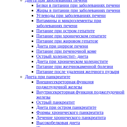
Диета при заболеваниях печени
Белки в питании при заболеваниях печени
Жиры в питании при заболеваниях печени
Углеводы при заболеваниях печени
Витамины и микроэлементы при
заболеваниях печени
Питание при остром гепатите
Питание при хроническом гепатите
Питание при жировом гепатозе
Диета при циррозе печени
Питание при печеночной коме
Острый холецистит- диета
Диета при хроническом холецистите
Питание при желчнокаменной болезни
Питание после удаления желчного пузыря
Диета при панкреатите
Внешнесекреторная функция
поджелудочной железы
Внутрисекреторная функция поджелудочной
железы
Острый панкреатит
Диета при остром панкреатите
Формы хронического панкреатита
Лечение хронического панкреатита
Высокобелковая диета