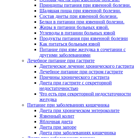
Принципы питания при язвенной болезни.
Щадящая пища при язвенной болезни.
Состав диеты при язвенной болезни.
Белки в питании при язвенной болезни.
Жиры в питании больных язвой.
Углеводы в питании больных язвой
Продукты питания при язвенной болезни
Как питаться больным язвой
Питание при язве желудка в сочетании с
другими заболеваниями
Лечебное питание при гастрите
Диетическое лечение хронического гастрита
Лечебное питание при остром гастрите
Причины хронического гастрита
Диета при гастрите с секреторной
недостаточностью
Что есть при секреторной недостаточности
желудка
Питание при заболеваниях кишечника
Диета при хроническом энтероколите
Язвенный колит
Яблочная диета
Диета при запоре
Диета при заболеваниях кишечника