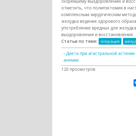
скорейшему выздоровлению и восс
отметить, что полипэктомия в на
комплексным хирургическим методо
желудка ведение здорового образ
употребление вредных для желудк
выздоровления и восстановления.
Статьи по теме:
операция
желу
‹ Диета при агастральной астении
анемии
120 просмотров