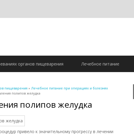
леваниях органов пищеварения
Лечебное питание
нов пищеварения
»
Лечебное питание при операциях и болезнях
даления полипов желудка
ления полипов желудка
оцедур привело к значительному прогрессу в лечении