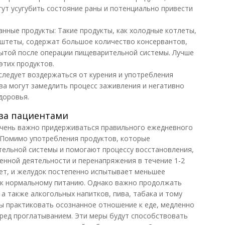
гут усугубить состояние раны и потенциально привести
нные продукты: Такие продукты, как холодные котлеты,
аштеты, содержат большое количество консервантов,
ытой после операции пищеварительной системы. Лучше
этих продуктов.
следует воздержаться от курения и употребления
ва могут замедлить процесс заживления и негативно
доровья.
за пациентами
очень важно придерживаться правильного ежедневного
 Помимо употребления продуктов, которые
ельной системы и помогают процессу восстановления,
нной деятельности и перенапряжения в течение 1-2
идет, и желудок постепенно испытывает меньшее
и к нормальному питанию. Однако важно продолжать
 а также алкогольных напитков, пива, табака и тому
ы практиковать осознанное отношение к еде, медленно
ред проглатыванием. Эти меры будут способствовать