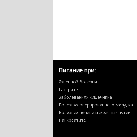
Питание при:
Язвенной болезни
Гастрите
Заболеваниях кишечника
Болезнях оперированного желудка
Болезнях печени и желчных путей
Панкреатите