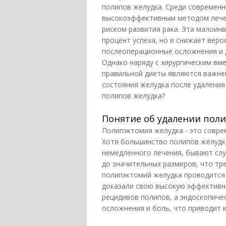
полипов желудка. Среди современн
высокоэффективным методом лечен
риском развития рака. Эта малоин
процент успеха, но и снижает вер
послеоперационные осложнения и д
Однако наряду с хирургическим вм
правильной диеты являются важне
состояния желудка после удаления 
полипов желудка?
Понятие об удалении поли
Полипэктомия желудка - это совре
Хотя большинство полипов желудк
немедленного лечения, бывают слу
до значительных размеров, что тр
полипэктомий желудка проводится
доказали свою высокую эффективно
рецидивов полипов, а эндоскопич
осложнения и боль, что приводит 