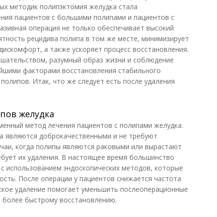
ых методик полипэктомия желудка стала
ия пациентов с большими полипами и пациентов с
вазивная операция не только обеспечивает высокий
оятность рецидива полипа в том же месте, минимизирует
искомфорт, а также ускоряет процесс восстановления.
ешательством, разумный образ жизни и соблюдение
йшими факторами восстановления стабильного
полипов. Итак, что же следует есть после удаления
пов желудка
менный метод лечения пациентов с полипами желудка.
а являются доброкачественными и не требуют
чаи, когда полипы являются раковыми или вырастают
ебует их удаления. В настоящее время большинство
 с использованием эндоскопических методов, которые
сть. После операции у пациентов снижается частота
еское удаление помогает уменьшить послеоперационные
к более быстрому восстановлению.