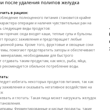
и после удаления полипов желудка
ючить в рацион:
соблюдение полноценного питания становится крайне
характера операции и наличия чувствительных ран на
ь следующие виды продуктов:
м горячая: сюда входят каши, теплые супы и бульоны.
ет процесс заживления и предотвращает любые
ционной раны. Кроме того, фруктовые и овощные соки
темы, помогают предотвратить запоры и обеспечивают
 минералами, необходимыми для быстрого
 отдавать таким продуктам, как мясо, рыба, яйца,
е рекомендуется обильное потребление воды.
гать:
ледует избегать некоторых продуктов питания, так как
у заживления и оказывать негативное воздействие на
я:
жевать и глотать: Такая пища может нагружать желудок
становления.
иправы: Ферментированные и кислые продукты, такие