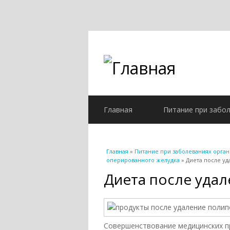
Главная
Питание при забо
Вы здесь
Главная
»
Питание при заболеваниях орга
оперированного желудка
» Диета после у
Диета после уда
Совершенствование медицинских пр