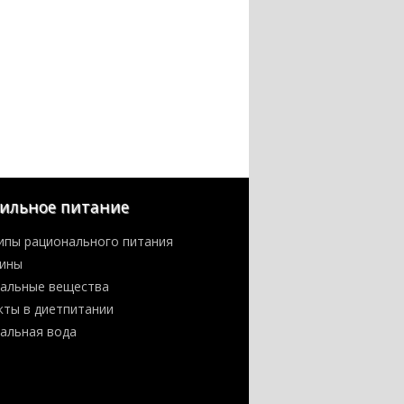
ильное питание
ипы рационального питания
ины
альные вещества
кты в диетпитании
альная вода